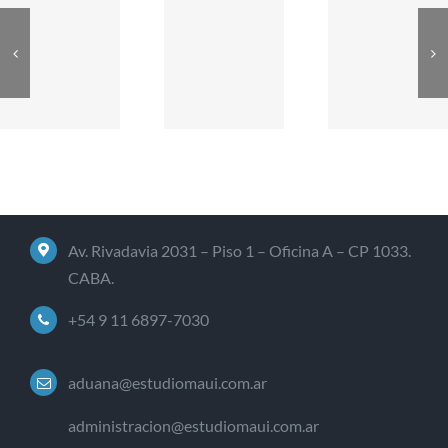
Av. Rivadavia 2031 – Piso 1 – Oficina A – CP 1033.
CABA.
+54 9 11 6897-7030
aduana@estudiomaui.com.ar
administracion@estudiomaui.com.ar