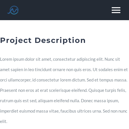
Saltar
To
al
contenido
Na
Nosotros
Project Description
Servicios
Lorem ipsum dolor sit amet, consectetur adipiscing elit. Nunc sit
amet sapien in leo tincidunt ornare non quis eros. Ut sodales enim et
Clientes
orci ullamcorper, id consectetur lorem dictum. Sed et tempus massa.
Praesent non eros at erat scelerisque eleifend. Quisque turpis felis,
Contacto
rutrum quis est sed, aliquam eleifend nulla. Donec massa ipsum,
imperdiet euismod massa vitae, faucibus ultrices urna. Sed non nunc
elit.